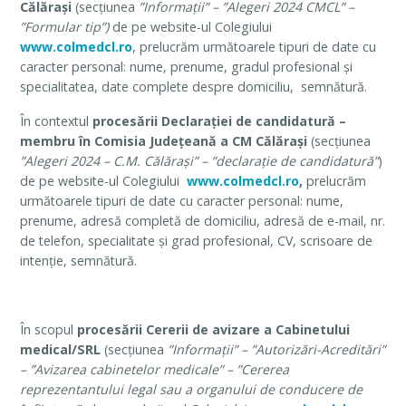
Călărași
(secțiunea
”Informații” – ”Alegeri 2024 CMCL” –
”Formular tip”)
de pe website-ul Colegiului
www.colmedcl.ro
, prelucrăm următoarele tipuri de date cu
caracter personal: nume, prenume, gradul profesional și
specialitatea, date complete despre domiciliu, semnătură.
În contextul
procesării Declarației de candidatură –
membru în Comisia Județeană a CM Călărași
(secțiunea
”
Alegeri 2024 – C.M. Călăraşi” – ”declaraţie de candidatură”
)
de pe website-ul Colegiului
www.colmedcl.ro
,
prelucrăm
următoarele tipuri de date cu caracter personal: nume,
prenume, adresă completă de domiciliu, adresă de e-mail, nr.
de telefon, specialitate și grad profesional, CV, scrisoare de
intenție, semnătură.
În scopul
procesării Cererii de avizare a Cabinetului
medical/SRL
(secțiunea
”Informații” – ”Autorizări-Acreditări”
– ”Avizarea cabinetelor medicale” – ”Cererea
reprezentantului legal sau a organului de conducere de