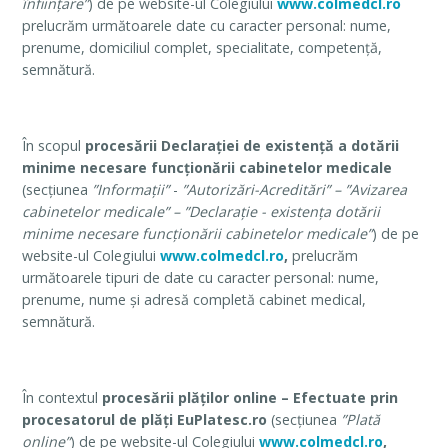
înființare”
) de pe website-ul Colegiului
www.colmedcl.ro
prelucrăm următoarele date cu caracter personal: nume,
prenume, domiciliul complet, specialitate, competență,
semnătură.
În scopul
procesării Declarației de existență a dotării
minime necesare funcționării cabinetelor medicale
(secțiunea
”Informații”
-
”Autorizări-Acreditări” – ”Avizarea
cabinetelor medicale” – ”Declarație - existența dotării
minime necesare funcționării cabinetelor medicale”
) de pe
website-ul Colegiului
www.colmedcl.ro
,
prelucrăm
următoarele tipuri de date cu caracter personal: nume,
prenume, nume și adresă completă cabinet medical,
semnătură.
În contextul
procesării plăților online – Efectuate prin
procesatorul de plăți EuPlatesc.ro
(secțiunea
”Plată
online”
) de pe website-ul Colegiului
www.colmedcl.ro
,