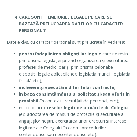
CARE SUNT TEMEIURILE LEGALE PE CARE SE
BAZEAZĂ PRELUCRAREA DATELOR CU CARACTER
PERSONAL ?
Datele dvs. cu caracter personal sunt prelucrate în vederea:
pentru
îndeplinirea obligațiilor legale
care ne revin
prin prisma legislației privind organizarea și exercitarea
profesiei de medic, dar și prin prisma celorlalte
dispoziții legale aplicabile (ex. legislația muncii, legislația
fiscală etc.);
încheierii și executării diferitelor contracte
;
în baza consimțământului solicitat și/sau oferit în
prealabil
(în contextul recrutării de personal, etc.);
în scopul
intereselor legitime urmărite de Colegiu
(ex. adoptarea de măsuri de protecție și securitate a
angajaților noștri, exercitarea unor drepturi și interese
legitime ale Colegiului în cadrul procedurilor
contencioase sau necontencioase etc.).