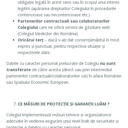
obligație legală în acest sens sau în scopul unui interes
legitim (apărarea drepturilor Colegiului în procedurile
contencioase sau necontencioase etc.).
Partenerilor contractuali sau colaboratorilor
Colegiului
care ne oferă servicii de găzduire web
(Colegiul Medicilor din România)
Oricărui terț
– dacă v-ați dat consimțământul în mod
expres și punctual, pentru respectiva situație și
respectivele date.
Datele cu caracter personal prelucrate de Colegiu
nu sunt
transferate
de către acesta (direct sau prin intermediul
partenerilor contractuali/colaboratorilor săi) în afara României
sau Spațiului Economic European.
CE MĂSURI DE PROTECȚIE ȘI GARANȚII LUĂM ?
Colegiul implementează măsuri tehnice și organizatorice
adecvate în vederea asigurării unui nivel înalt de securitate și
protecție a datelor cu caracter personal.