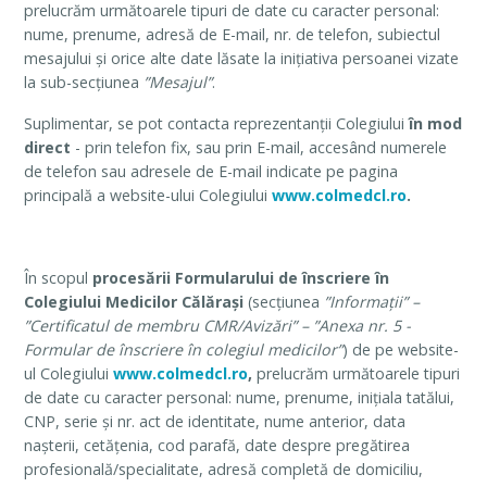
prelucrăm următoarele tipuri de date cu caracter personal:
nume, prenume, adresă de E-mail, nr. de telefon, subiectul
mesajului și orice alte date lăsate la inițiativa persoanei vizate
la sub-secțiunea
”Mesajul”
.
Suplimentar, se pot contacta reprezentanții Colegiului
în mod
direct
- prin telefon fix, sau prin E-mail, accesând numerele
de telefon sau adresele de E-mail indicate pe pagina
principală a website-ului Colegiului
www.colmedcl.ro
.
În scopul
procesării Formularului de
înscriere în
Colegiului Medicilor Călărași
(secțiunea
”Informații” –
”Certificatul de membru CMR/Avizări” – ”Anexa nr. 5 -
Formular de înscriere în colegiul medicilor”
) de pe website-
ul Colegiului
www.colmedcl.ro
,
prelucrăm următoarele tipuri
de date cu caracter personal: nume, prenume, inițiala tatălui,
CNP, serie și nr. act de identitate, nume anterior, data
nașterii, cetățenia, cod parafă, date despre pregătirea
profesională/specialitate, adresă completă de domiciliu,