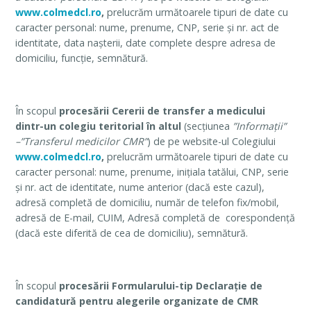
www.colmedcl.ro
,
prelucrăm următoarele tipuri de date cu
caracter personal: nume, prenume, CNP, serie și nr. act de
identitate, data nașterii, date complete despre adresa de
domiciliu, funcție, semnătură.
În scopul
procesării Cererii de transfer a medicului
dintr-un colegiu teritorial în altul
(secțiunea
”Informații”
–”Transferul medicilor CMR”
) de pe website-ul Colegiului
www.colmedcl.ro
,
prelucrăm următoarele tipuri de date cu
caracter personal: nume, prenume, inițiala tatălui, CNP, serie
și nr. act de identitate, nume anterior (dacă este cazul),
adresă completă de domiciliu, număr de telefon fix/mobil,
adresă de E-mail, CUIM, Adresă completă de corespondență
(dacă este diferită de cea de domiciliu), semnătură.
În scopul
procesării Formularului-tip Declarație de
candidatură pentru alegerile organizate de CMR