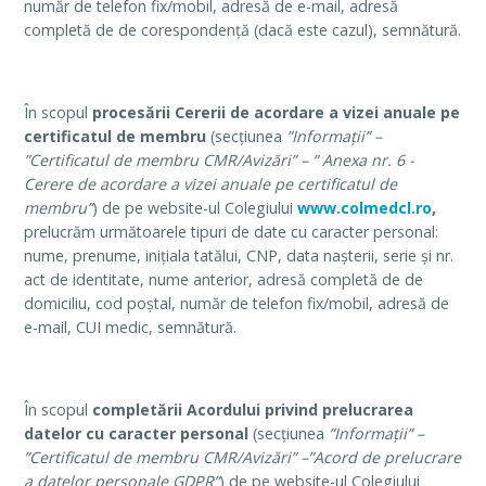
număr de telefon fix/mobil, adresă de e-mail, adresă
completă de de corespondență (dacă este cazul), semnătură.
În scopul
procesării Cererii de acordare a vizei anuale pe
certificatul de membru
(secțiunea
”Informații” –
”Certificatul de membru CMR/Avizări” – ”
Anexa nr. 6 -
Cerere de acordare a vizei anuale pe certificatul de
membru”
) de pe website-ul Colegiului
www.colmedcl.ro
,
prelucrăm următoarele tipuri de date cu caracter personal:
nume, prenume, inițiala tatălui, CNP, data nașterii, serie și nr.
act de identitate, nume anterior, adresă completă de de
domiciliu, cod poștal, număr de telefon fix/mobil, adresă de
e-mail, CUI medic, semnătură.
În scopul
completării
Acordului privind prelucrarea
datelor cu caracter personal
(secțiunea
”Informații” –
”Certificatul de membru CMR/Avizări” –”Acord de prelucrare
a datelor personale GDPR”
) de pe website-ul Colegiului