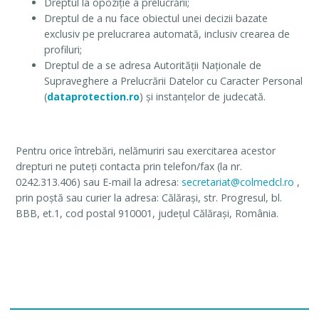
Dreptul la opoziție a prelucrării;
Dreptul de a nu face obiectul unei decizii bazate
exclusiv pe prelucrarea automată, inclusiv crearea de
profiluri;
Dreptul de a se adresa Autorității Naţionale de
Supraveghere a Prelucrării Datelor cu Caracter Personal
(
dataprotection.ro
) și instanțelor de judecată.
Pentru orice întrebări, nelămuriri sau exercitarea acestor
drepturi ne puteți contacta prin telefon/fax (la nr.
0242.313.406) sau E-mail la adresa:
secretariat@colmedcl.ro
,
prin poștă sau curier la adresa: Călărași, str. Progresul, bl.
BBB, et.1, cod postal 910001, județul Călărași, România.