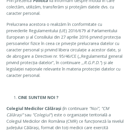
Prin prezenta
Politică
vă informăm despre modul în care
colectăm, utilizăm, transferăm și protejăm datele dvs. cu
caracter personal.
Prelucrarea acestora o realizăm în conformitate cu
prevederile Regulamentului (UE) 2016/679 al Parlamentului
European și al Consiliului din 27 aprilie 2016 privind protecția
persoanelor fizice în ceea ce privește prelucrarea datelor cu
caracter personal și privind libera circulație a acestor date, și
de abrogare a Directivei nr. 95/46/CE (,,Regulamentul general
privind protecția datelor”, în continuare
,,R.G.P.D.”
) și ale
legislației naționale relevante în materia protecției datelor cu
caracter personal.
CINE SUNTEM NOI ?
Colegiul Medicilor Călărași
(în continuare
”Noi”, ”CM
Călărași”
sau
”Colegiul”
) este o organizaţie teritorială a
Colegiul Medicilor din România (CMR) ce funcţioneză la nivelul
județului Călărași, format din toţi medicii care exercită