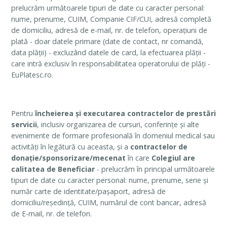
prelucrăm următoarele tipuri de date cu caracter personal:
nume, prenume, CUIM, Companie CIF/CUI, adresă completă
de domiciliu, adresă de e-mail, nr. de telefon, operațiuni de
plată - doar datele primare (date de contact, nr comandă,
data plății) - excluzând datele de card, la efectuarea plății -
care intră exclusiv în responsabilitatea operatorului de plăți -
EuPlatesc.ro.
Pentru
încheierea și executarea
contractelor de
prestări
servicii
, inclusiv organizarea de cursuri, conferințe și alte
evenimente de formare profesională în domeniul medical sau
activități în legătură cu aceasta, și a
contractelor de
donație/sponsorizare/mecenat
în care
Colegiul are
calitatea de Beneficiar
- prelucrăm în principal următoarele
tipuri de date cu caracter personal: nume, prenume, serie și
număr carte de identitate/pașaport, adresă de
domiciliu/reședință, CUIM, numărul de cont bancar, adresă
de E-mail, nr. de telefon.