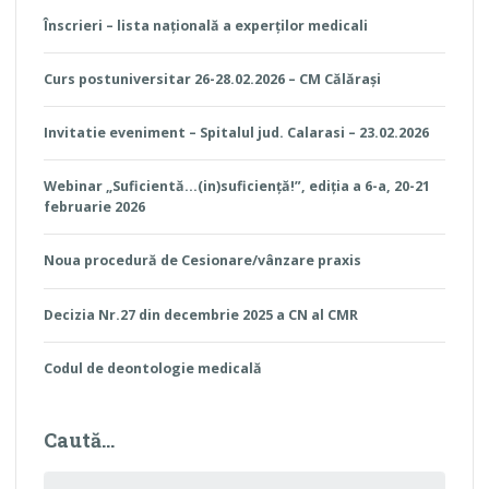
Înscrieri – lista națională a experților medicali
Curs postuniversitar 26-28.02.2026 – CM Călărași
Invitatie eveniment – Spitalul jud. Calarasi – 23.02.2026
Webinar „Suficientă…(in)suficiență!”, ediția a 6-a, 20-21
februarie 2026
Noua procedură de Cesionare/vânzare praxis
Decizia Nr.27 din decembrie 2025 a CN al CMR
Codul de deontologie medicală
Caută…
Search for: