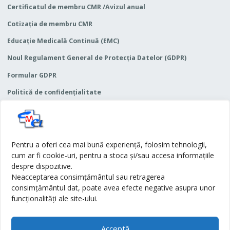
Certificatul de membru CMR /Avizul anual
Cotizaţia de membru CMR
Educaţie Medicală Continuă (EMC)
Noul Regulament General de Protecția Datelor (GDPR)
Formular GDPR
Politică de confidențialitate
Termeni și condiții
Articole-categorii
Pentru a oferi cea mai bună experiență, folosim tehnologii,
cum ar fi cookie-uri, pentru a stoca și/sau accesa informațiile
Anunțuri
despre dispozitive.
Neacceptarea consimțământul sau retragerea
consimțământul dat, poate avea efecte negative asupra unor
Legislație
funcționalități ale site-ului.
Simpozioane
Acceptă