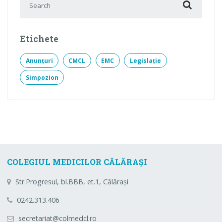
Etichete
Anunțuri
CMCL
EMC
Legislație
Simpozion
COLEGIUL MEDICILOR CĂLĂRAȘI
Str.Progresul, bl.BBB, et.1, Călărași
0242.313.406
secretariat@colmedcl.ro