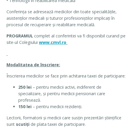
• Tehnologii în reabilitarea medicală
Conferința se adresează medicilor din toate specialitățile,
asistenților medicali și tuturor profesioniștilor implicați în
procesul de recuperare și reabilitare medicală.
PROGRAMUL
complet al conferintei va fi disponibil curand pe
site-ul Colegiului
www.cmvl.ro
Modalitatea de înscriere:
Înscrierea medicilor se face prin achitarea taxei de participare:
250 lei
– pentru medicii activi, indiferent de
specializare, și pentru medicii pensionari care
profesează.
150 lei
– pentru medicii rezidenți.
Lectorii, formatorii și medicii care susțin prezentări științifice
sunt
scutiți
de plata taxei de participare.