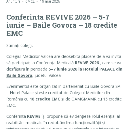
Anunțuri
CMCL
19 mai 2026
Conferinta REVIVE 2026 – 5-7
iunie – Baile Govora – 18 credite
EMC
Stimați colegi,
Colegiul Medicilor Vâlcea are deosebita plăcere de a vă invita
să participați la Conferința Medicală
REVIVE 2026
, care se va
desfășura în perioada
5–7 iunie 2026 la Hotelul PALACE din
Baile Govora
, judetul Valcea
Evenimentul este organizat în parteneriat cu Băile Govora SA
– Hotel Palace și este creditat de Colegiul Medicilor din
România cu
18 credite EMC
și de OAMGMAMR cu 15 credite
EMC.
Conferința
REVIVE
își propune să evidențieze rolul esențial al
reabilitării medicale în redobândirea funcționalității și
reintegrarea pacientului, precum și valențele sale integrative,