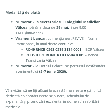
Modalități de plată
Numerar
–
la secretariatul Colegiului Medicilor
Vâlcea
, până la data de
29 mai,
între 9:00 –
14:00 (luni-vineri)
Virament bancar
, cu mențiunea „REVIVE – Nume
Participant”, în unul dintre conturile:
RO49 RNCB 0263 0289 3184 0001
– BCR Vâlcea
RO35 BTRL RONC RT03 6584 8301
– Banca
Transilvania Vâlcea
Numerar
– la Hotelul Palace, pe parcursul desfășurării
evenimentului
(5-7 iunie 2026).
Vă invităm să ne fiți alături la această manifestare științifică
dedicată colaborării interdisciplinare, schimbului de
experiență și promovării excelenței în domeniul reabilitării
medicale.