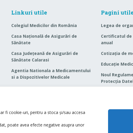
Linkuri utile
Pagini util
Colegiul Medicilor din România
Legea de orga
Casa Naţională de Asigurări de
Certificatul d
Sănătate
anual
Casa Judeţeană de Asigurări de
Cotizaţia de 
Sănătate Calarasi
Educaţie Medic
Agentia Nationala a Medicamentului
Noul Regulame
si a Dispozitivelor Medicale
Protecția Date
Formular GDPR
Politică de con
r fi cookie-uri, pentru a stoca și/sau accesa
Termeni și cond
t, poate avea efecte negative asupra unor