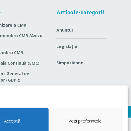
e
Articole-categorii
nizare a CMR
Anunțuri
e membru CMR /Avizul
Legislație
membru CMR
Simpozioane
ală Continuă (EMC)
nt General de
lor (GDPR)
fidențialitate
iții
Acceptă
Vezi preferințele