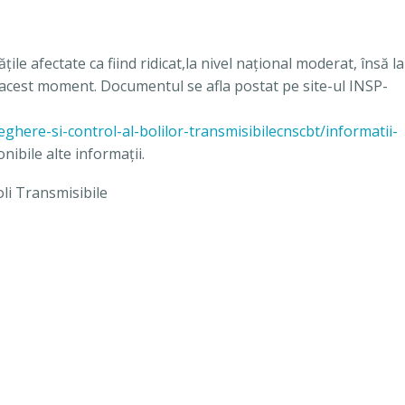
e afectate ca fiind ridicat,la nivel naţional moderat, însă la
n acest moment. Documentul se afla postat pe site-ul INSP-
ghere-si-control-al-bolilor-transmisibile­cnscbt/informatii-
onibile alte informaţii.
li Transmisibile