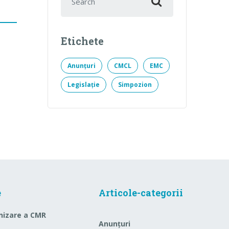
Etichete
Anunțuri
CMCL
EMC
Legislație
Simpozion
e
Articole-categorii
nizare a CMR
Anunțuri