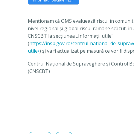
Menţionam că OMS evaluează riscul în comunităţil
nivel regional şi global riscul rămâne scăzut, î
CNSCBT la secţiunea „Informaţii utile"
(
https://insp.gov.ro/centrul-national-de-suprave
utile/
) şi va fi actualizat pe masură ce vor fi disp
Centrul Național de Supraveghere și Control Bo
(CNSCBT)